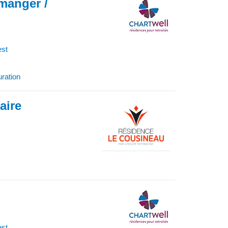
 manger /
est
uration
iaire
est