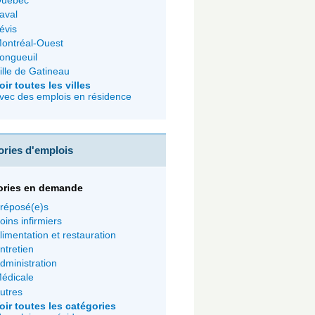
uébec
aval
évis
ontréal-Ouest
ongueuil
ille de Gatineau
oir toutes les villes
vec des emplois en résidence
ories d'emplois
ories en demande
réposé(e)s
oins infirmiers
limentation et restauration
ntretien
dministration
édicale
utres
oir toutes les catégories