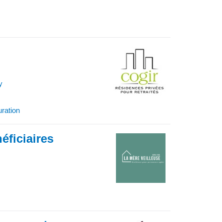
y
uration
éficiaires