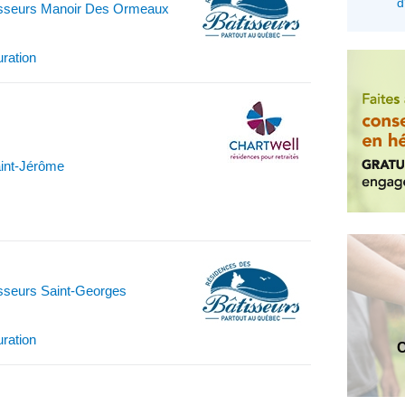
d
isseurs Manoir Des Ormeaux
uration
aint-Jérôme
sseurs Saint-Georges
uration
C