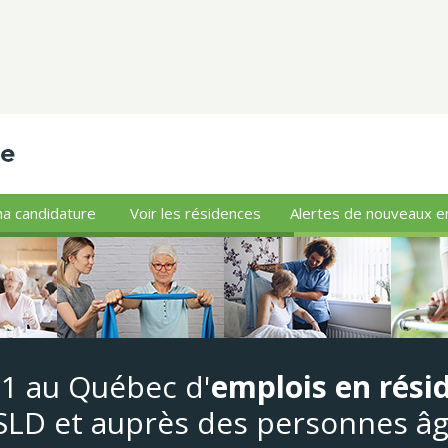
a candidature
Voir les résidences
Alertes de nouveaux e
#1 au Québec d'
emplois en rési
LD et auprès des personnes â