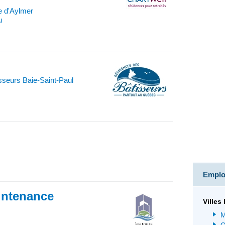
e d'Aylmer
u
sseurs Baie-Saint-Paul
Emploi
intenance
Villes
M