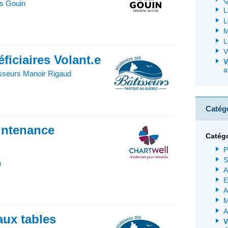
Q
s Gouin
L
L
M
L
V
ficiaires Volant.e
V
a
sseurs Manoir Rigaud
Catég
intenance
Catég
P
S
a
A
E
A
M
A
aux tables
V