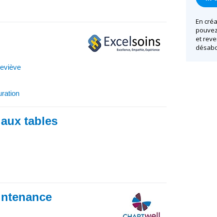
En créa
pouvez 
et reve
désabo
eviève
uration
 aux tables
intenance