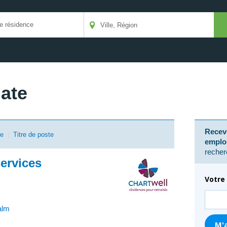
date
Receve
se
|
Titre de poste
emplo
recher
ervices
Votre 
alm