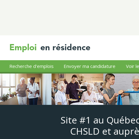
Recherche d'emplois
Envoyer ma candidature
Voir l
Site #1 au Québec
CHSLD et auprè