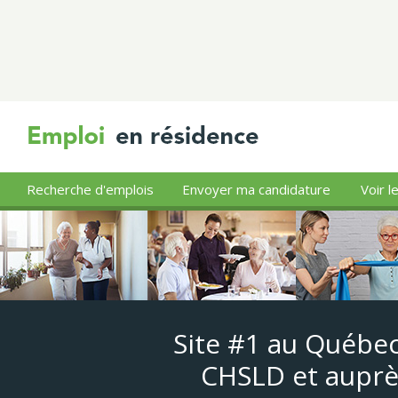
Recherche d'emplois
Envoyer ma candidature
Voir l
Site #1 au Québec
CHSLD et auprè