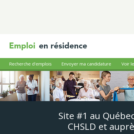
Recherche d'emplois
Envoyer ma candidature
Voir l
Site #1 au Québec
CHSLD et auprè