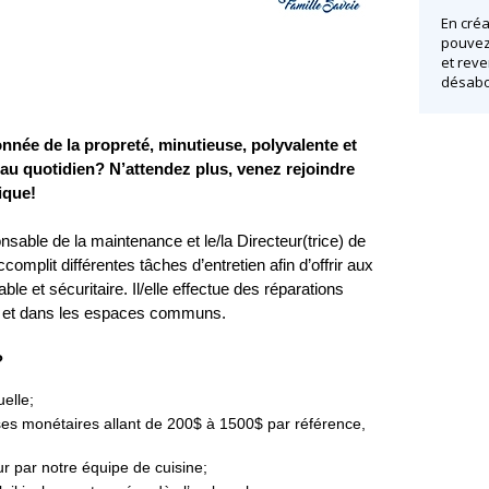
En créa
pouvez 
et reve
désabo
née de la propreté, minutieuse, polyvalente et
 au quotidien? N’attendez plus, venez rejoindre
ique!
nsable de la maintenance et le/la Directeur(trice) de
ccomplit différentes tâches d’entretien afin d’offrir aux
e et sécuritaire. Il/elle effectue des réparations
 et dans les espaces communs.
?
elle;
 monétaires allant de 200$ à 1500$ par référence,
r par notre équipe de cuisine;