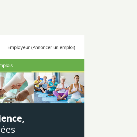
Employeur (Annoncer un emploi)
mplois
dence,
gées