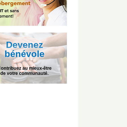
Devenez
bénévole
ontribuez au mieux-être
de votre communauté.