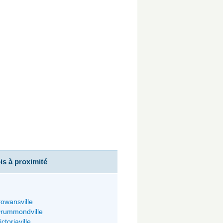
s à proximité
owansville
rummondville
ictoriaville