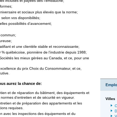
leil incluses et payées dès l’embauche;
formes;
niversaire et sociaux plus élevés que la norme;
 selon vos disponibilités;
elles possibilités d’avancement;
en commun;
ureuse;
tifiant et une clientèle stable et reconnaissante;
0 % québécoise, pionnière de l’industrie depuis 1988;
Sociétés les mieux gérées au Canada, et ce, pour une
xcellence du prix Choix du Consommateur, et ce,
utive.
ous aurez la chance de:
Emploi
retien et de réparation du bâtiment, des équipements et
normes d’entretien et de sécurité en vigueur.
Villes
tretien et de préparation des appartements et les
C
tions requises.
D
en avec les inspections des équipements et du
V