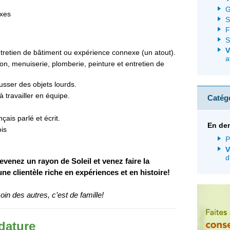
G
exes
S
F
S
V
tretien de bâtiment ou expérience connexe (un atout).
a
n, menuiserie, plomberie, peinture et entretien de
sser des objets lourds.
 travailler en équipe.
Catég
ais parlé et écrit.
En de
is
P
V
d
venez un rayon de Soleil et venez faire la
une clientèle riche en expériences et en histoire!
in des autres, c’est de famille!
dature