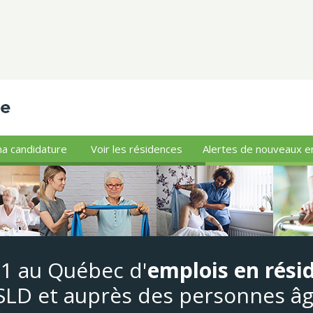
a candidature
Voir les résidences
Alertes de nouveaux e
#1 au Québec d'
emplois en rési
LD et auprès des personnes â