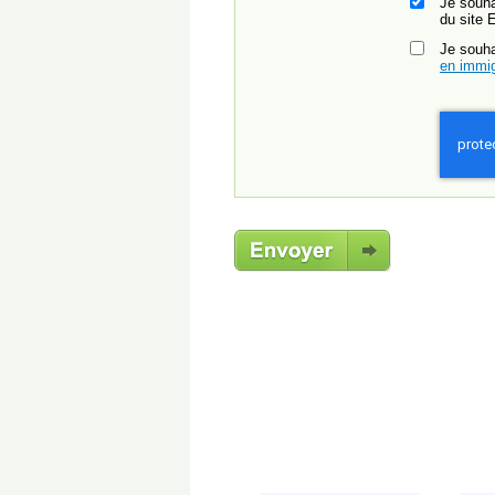
Je souha
du site 
Je souh
en immig