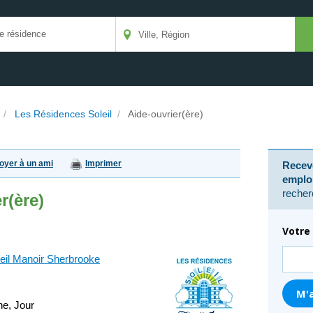
/
Les Résidences Soleil
/
Aide-ouvrier(ère)
oyer à un ami
Imprimer
Receve
emplo
recher
r(ère)
Votre 
eil Manoir Sherbrooke
ne, Jour