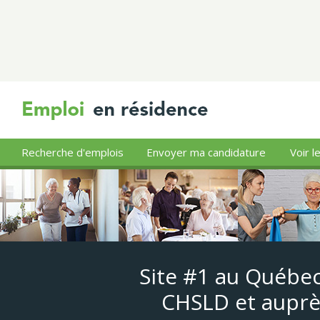
Recherche d'emplois
Envoyer ma candidature
Voir l
Site #1 au Québec
CHSLD et auprè