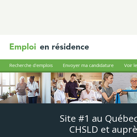
Recherche d'emplois
Envoyer ma candidature
Voir l
Site #1 au Québec
CHSLD et auprè