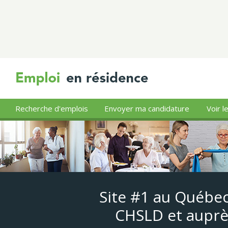
Recherche d'emplois
Envoyer ma candidature
Voir l
Site #1 au Québec
CHSLD et auprè