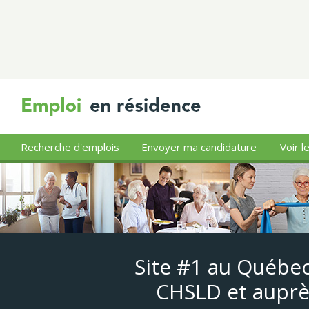
Recherche d'emplois
Envoyer ma candidature
Voir l
Site #1 au Québec
CHSLD et auprè