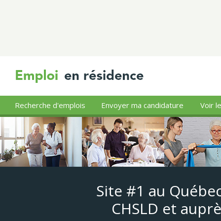
Recherche d'emplois
Envoyer ma candidature
Voir l
Site #1 au Québec
CHSLD et auprè