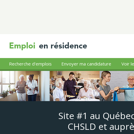
Recherche d'emplois
Envoyer ma candidature
Voir l
Site #1 au Québec
CHSLD et auprè