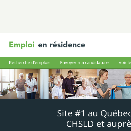
Recherche d'emplois
Envoyer ma candidature
Voir l
Site #1 au Québec
CHSLD et auprè