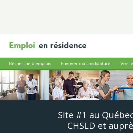
Recherche d'emplois
Envoyer ma candidature
Voir l
Site #1 au Québec
CHSLD et auprè