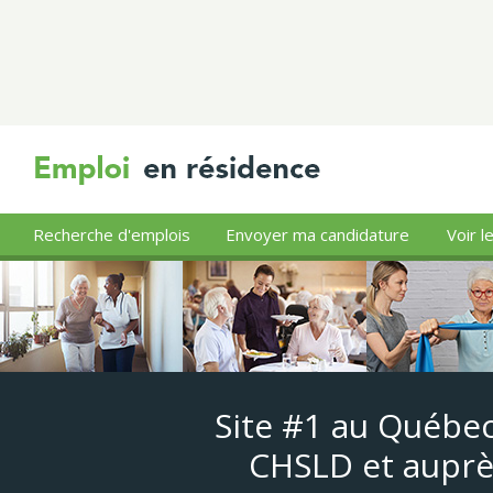
Recherche d'emplois
Envoyer ma candidature
Voir l
Site #1 au Québec
CHSLD et auprè