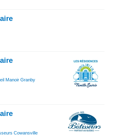
iaire
iaire
eil Manoir Granby
iaire
sseurs Cowansville