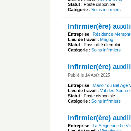
Statut
: Poste disponible
Catégorie
:
Soins infirmiers
Infirmier(ère) auxil
Entreprise
:
Résidence Memph
Lieu de travail
:
Magog
Statut
: Possibilité d'emploi
Catégorie
:
Soins infirmiers
Infirmier(ère) auxil
Publié le 14 Août 2025
Entreprise
:
Manoir du Bel Âge 
Lieu de travail
:
Val-des-Source
Statut
: Poste disponible
Catégorie
:
Soins infirmiers
Infirmier(ère) auxil
Entreprise
:
La Seigneurie Le Vic
Lieu de travail
:
Victoriaville