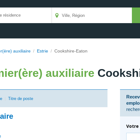
er(ère) auxiliaire
/
Estrie
/
Cookshire-Eaton
mier(ère) auxiliaire
Cookshi
Receve
se
|
Titre de poste
emplo
recher
iaire
Votre 
e