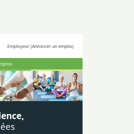
Employeur (Annoncer un emploi)
mplois
dence,
gées