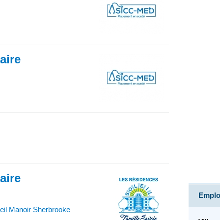
iaire
iaire
Emploi
eil Manoir Sherbrooke