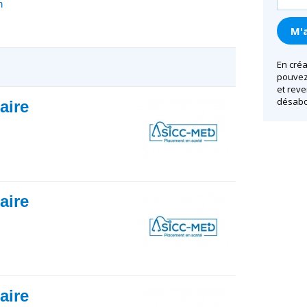
n
En créa
pouvez 
et reve
désabo
iaire
iaire
iaire