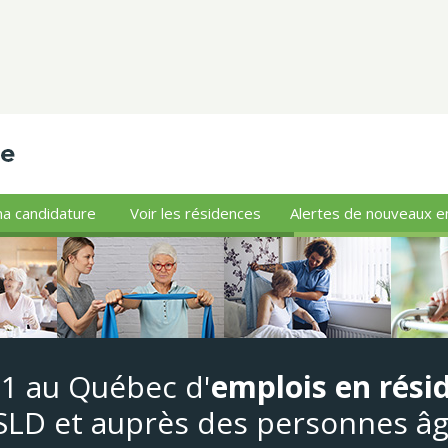
a candidature
Voir les résidences
Alertes de nouveaux e
#1 au Québec d'
emplois en rési
LD et auprès des personnes â