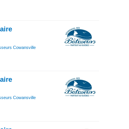
iaire
sseurs Cowansville
iaire
sseurs Cowansville