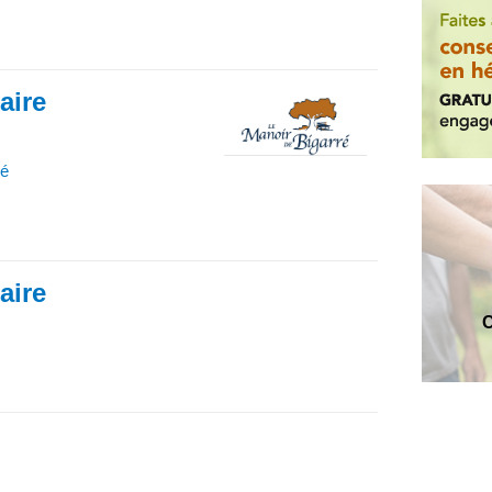
iaire
ré
iaire
C