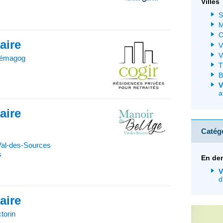
Villes
S
M
C
iaire
V
V
rémagog
T
B
V
a
iaire
Catég
Val-des-Sources
s
En de
V
d
iaire
torin