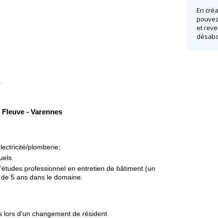
En créa
pouvez 
et reve
désabo
s
 Fleuve - Varennes
ectricité/plomberie;
uels.
d’études professionnel en entretien de bâtiment (un
 de 5 ans dans le domaine.
 lors d'un changement de résident