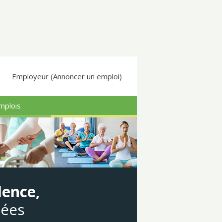
Employeur (Annoncer un emploi)
mplois
dence,
gées