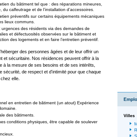
retien du bâtiment tel que : des réparations mineures,
 du calfeutrage et de l’installation d’accessoires.
retien préventifs sur certains équipements mécaniques
es lieux communs.
urgences des résidents via des demandes de
lies et défectuosités observées sur le bâtiment et
ection des logements et en faire l’entretien préventif.
d'héberger des personnes âgées et de leur offrir un
nt et sécuritaire. Nos résidences peuvent offrir à la
ie à la mesure de ses besoins et de ses intérêts,
 sécurité, de respect et d'intimité pour que chaque
chez elle.
Emploi
nel en entretien de bâtiment (un atout) Expérience
domaine.
le des bâtiments.
Villes
s conditions physiques, être capable de soulever
M
R
ncieux.
S