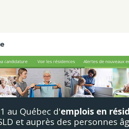
a candidature
Voir les résidences
Alertes de nouveaux e
#1 au Québec d'
emplois en rési
LD et auprès des personnes â