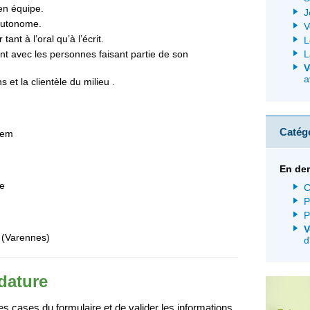
 en équipe.
J
autonome.
V
ant à l’oral qu’à l’écrit.
L
L
iant avec les personnes faisant partie de son
V
a
s et la clientèle du milieu .
Catég
sem
En de
ce
C
P
P
V
e (Varennes)
d
dature
 cases du formulaire et de valider les informations