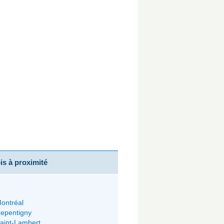
s à proximité
ontréal
epentigny
aint-Lambert