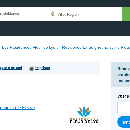
/
Les Résidences Fleur de Lys
/
Résidence La Seigneurie sur le Fleu
oyer à un ami
Imprimer
Receve
emplo
recher
Votre 
urie sur le Fleuve