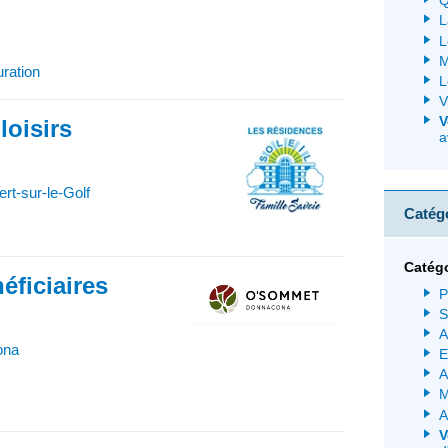
Q
L
L
M
uration
L
V
V
loisirs
a
t-sur-le-Golf
Catég
Catég
éficiaires
P
S
A
ona
E
A
M
A
V