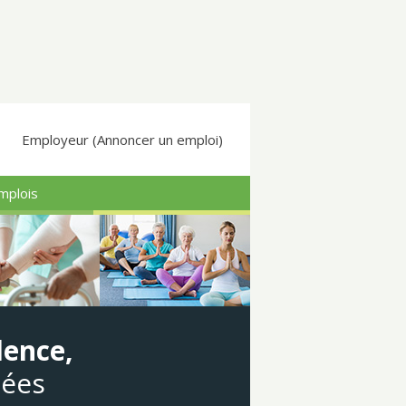
Employeur (Annoncer un emploi)
mplois
dence,
gées