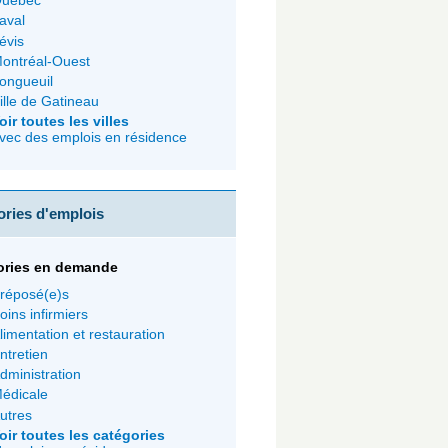
uébec
aval
évis
ontréal-Ouest
ongueuil
ille de Gatineau
oir toutes les villes
vec des emplois en résidence
ories d'emplois
ories en demande
réposé(e)s
oins infirmiers
limentation et restauration
ntretien
dministration
édicale
utres
oir toutes les catégories