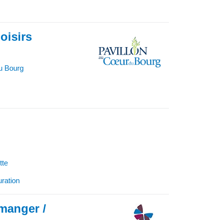
oisirs
u Bourg
)
tte
uration
 manger /