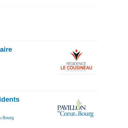
iaire
idents
u Bourg