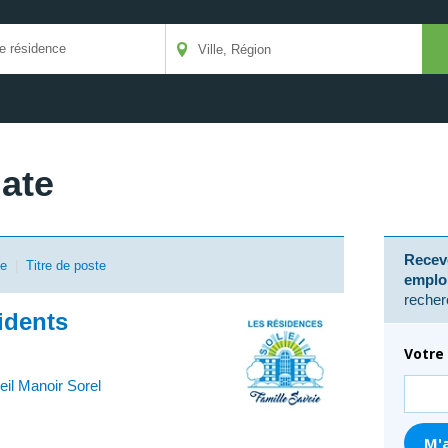
date
Receve
se
|
Titre de poste
emplo
recher
idents
Votre 
il Manoir Sorel