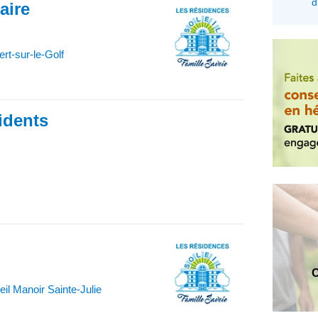
d
iaire
t-sur-le-Golf
idents
C
il Manoir Sainte-Julie