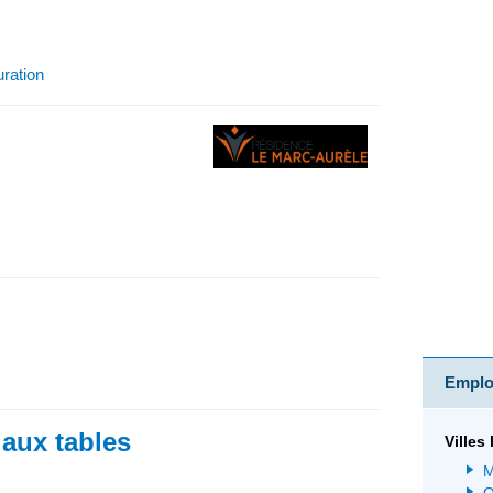
uration
Emploi
 aux tables
Villes
M