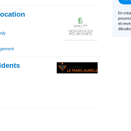
location
En créa
pouvez 
et reve
désabo
ndy
rgement
idents
)