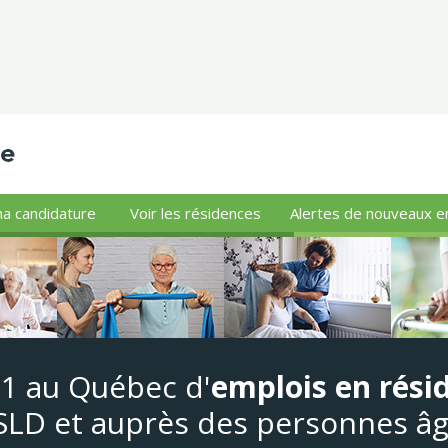
a candidature
Voir les résidences
Alertes de nouveaux e
#1 au Québec d'
emplois en rési
LD et auprès des personnes â