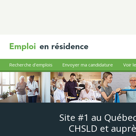
Recherche d'emplois
Envoyer ma candidature
Voir l
Site #1 au Québec
CHSLD et auprè