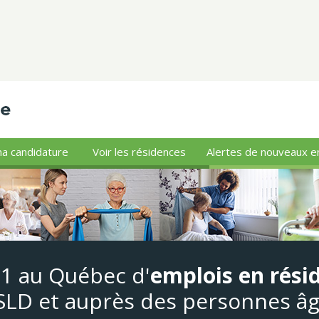
a candidature
Voir les résidences
Alertes de nouveaux e
#1 au Québec d'
emplois en rési
LD et auprès des personnes â