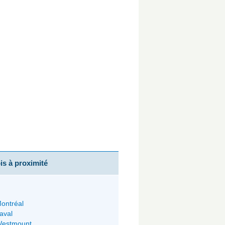
s à proximité
ontréal
aval
estmount