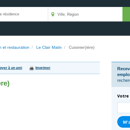
n et restauration
/
Le Clair Matin
/
Cuisinier(ière)
oyer à un ami
Imprimer
Receve
emplo
recher
ère)
Votre 