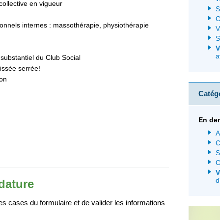
collective en vigueur
S
C
onnels internes : massothérapie, physiothérapie
V
S
V
a
 substantiel du Club Social
tissée serrée!
on
Catég
En de
A
C
S
C
V
d
dature
 cases du formulaire et de valider les informations