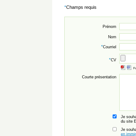
*
Champs requis
Prénom
Nom
*
Courriel
*
CV
F
Courte présentation
Je souha
du site 
Je souh
en immig