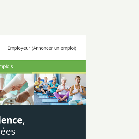
Employeur (Annoncer un emploi)
mplois
dence,
gées