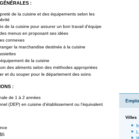
 GÉNÉRALES :
opreté de la cuisine et des équipements selon les
brité
s de la cuisine pour assurer un bon travail d'équipe
n des menus en proposant ses idées
ches connexes
 ranger la marchandise destinée à la cuisine
ssiettes
l'équipement de la cuisine
uisson des aliments selon des méthodes appropriées
ner et du souper pour le département des soins
IONS :
male de 1 à 2 années
Emploi
nel (DEP) en cuisine d'établissement ou l'équivalent
Villes
M
ance
L
 $5
W