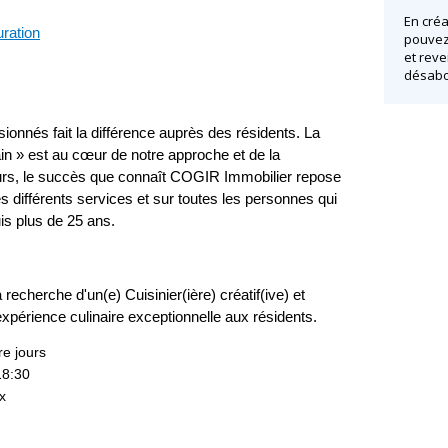
En créa
uration
pouvez 
et reve
désabo
ionnés fait la différence auprès des résidents. La
ain » est au cœur de notre approche et de la
leurs, le succès que connaît COGIR Immobilier repose
les différents services et sur toutes les personnes qui
uis plus de 25 ans.
cherche d'un(e) Cuisinier(ière) créatif(ive) et
expérience culinaire exceptionnelle aux résidents.
re jours
18:30
x