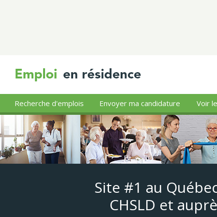
Recherche d'emplois
Envoyer ma candidature
Voir l
Site #1 au Québec
CHSLD et auprè