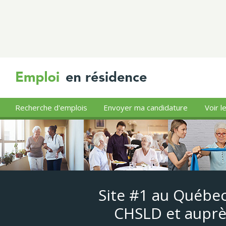
Recherche d'emplois
Envoyer ma candidature
Voir l
Site #1 au Québec
CHSLD et auprè