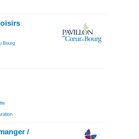
oisirs
u Bourg
)
tte
uration
 manger /