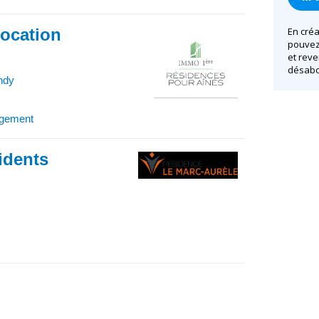
location
En créa
pouvez 
et reve
désabo
ndy
rgement
idents
)