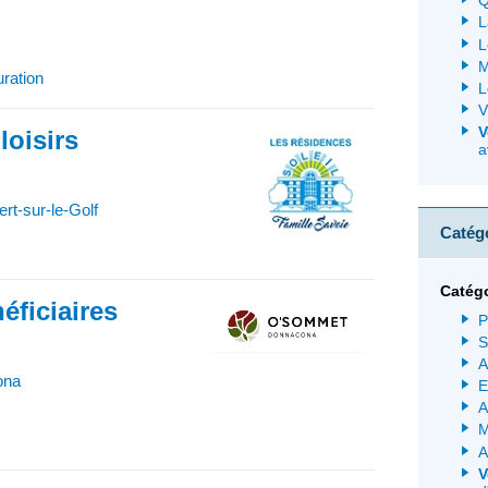
Q
L
L
M
uration
L
V
V
loisirs
a
t-sur-le-Golf
Catég
Catég
éficiaires
P
S
A
ona
E
A
M
A
V