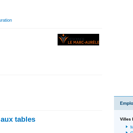
uration
Emploi
 aux tables
Villes
M