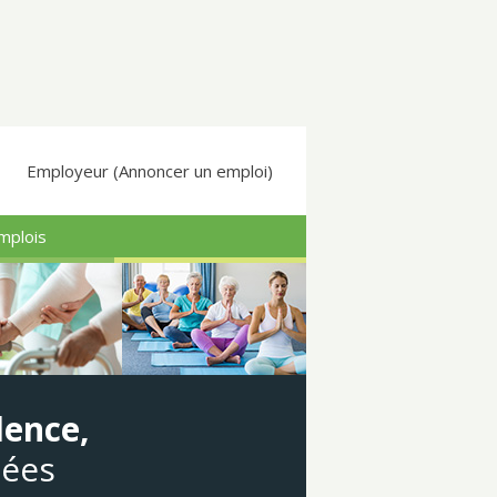
Employeur (Annoncer un emploi)
mplois
dence,
gées