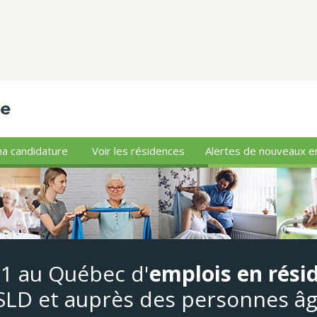
a candidature
Voir les résidences
Alertes de nouveaux e
#1 au Québec d'
emplois en rési
LD et auprès des personnes â