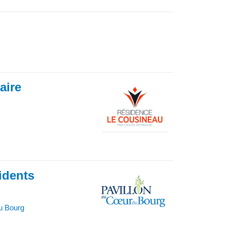
iaire
idents
u Bourg