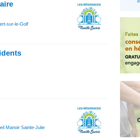
d
iaire
t-sur-le-Golf
idents
C
il Manoir Sainte-Julie