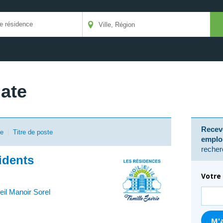
date
Receve
se
|
Titre de poste
emplo
recher
idents
Votre 
il Manoir Sorel