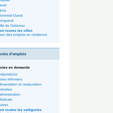
uébec
aval
évis
ontréal-Ouest
ongueuil
ille de Gatineau
oir toutes les villes
vec des emplois en résidence
ories d'emplois
ories en demande
réposé(e)s
oins infirmiers
limentation et restauration
ntretien
dministration
édicale
utres
oir toutes les catégories