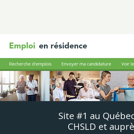
Recherche d'emplois
Envoyer ma candidature
Voir l
Site #1 au Québec
CHSLD et auprè