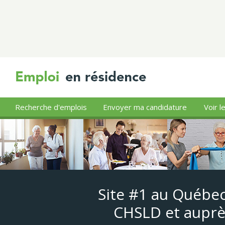
Recherche d'emplois
Envoyer ma candidature
Voir l
Site #1 au Québec
CHSLD et auprè