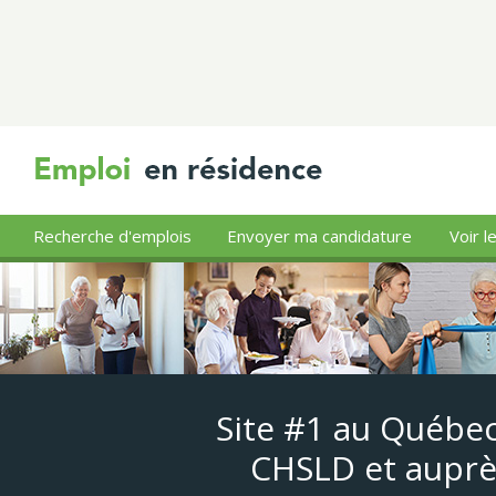
Recherche d'emplois
Envoyer ma candidature
Voir l
Site #1 au Québec
CHSLD et auprè