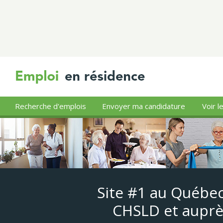
Recherche d'emplois
Envoyer ma candidature
Voir l
Site #1 au Québec
CHSLD et auprè