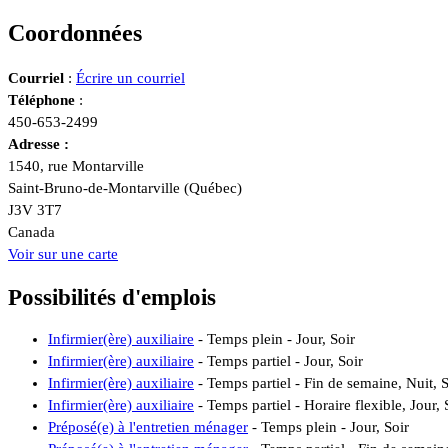
Coordonnées
Courriel
:
Écrire un courriel
Téléphone
:
450-653-2499
Adresse :
1540, rue Montarville
Saint-Bruno-de-Montarville (Québec)
J3V 3T7
Canada
Voir sur une carte
Possibilités d'emplois
Infirmier(ère) auxiliaire
- Temps plein - Jour, Soir
Infirmier(ère) auxiliaire
- Temps partiel - Jour, Soir
Infirmier(ère) auxiliaire
- Temps partiel - Fin de semaine, Nuit, S
Infirmier(ère) auxiliaire
- Temps partiel - Horaire flexible, Jour, 
Préposé(e) à l'entretien ménager
- Temps plein - Jour, Soir